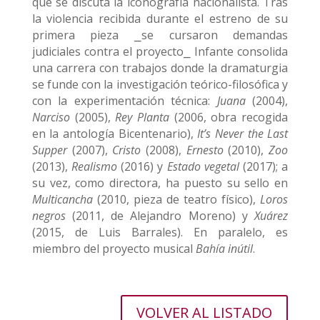
que se discuta la iconografía nacionalista. Tras
la violencia recibida durante el estreno de su
primera pieza ⎯se cursaron demandas
judiciales contra el proyecto⎯ Infante consolida
una carrera con trabajos donde la dramaturgia
se funde con la investigación teórico-filosófica y
con la experimentación técnica:
Juana
(2004),
Narciso
(2005),
Rey Planta
(2006, obra recogida
en la antología Bicentenario),
It’s Never the Last
Supper
(2007),
Cristo
(2008),
Ernesto
(2010),
Zoo
(2013),
Realismo
(2016) y
Estado vegetal
(2017); a
su vez, como directora, ha puesto su sello en
Multicancha
(2010, pieza de teatro físico),
Loros
negros
(2011, de Alejandro Moreno) y
Xuárez
(2015, de Luis Barrales). En paralelo, es
miembro del proyecto musical
Bahía inútil
.
VOLVER AL LISTADO