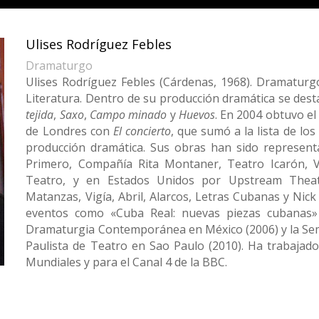
Ulises Rodríguez Febles
Dramaturgo
Ulises Rodríguez Febles
(Cárdenas, 1968). Dramaturgo
Literatura. Dentro de su producción dramática se des
tejida
,
Saxo
,
Campo minado
y
Huevos
. En 2004 obtuvo el 
de Londres con
El concierto
, que sumó a la lista de lo
producción dramática. Sus obras han sido represent
Primero, Compañía Rita Montaner, Teatro Icarón, V
Teatro, y en Estados Unidos por Upstream Theate
Matanzas, Vigía, Abril, Alarcos, Letras Cubanas y Nic
eventos como «Cuba Real: nuevas piezas cubanas»
Dramaturgia Contemporánea en México (2006) y la Se
Paulista de Teatro en Sao Paulo (2010). Ha trabajado
Mundiales y para el Canal 4 de la BBC.